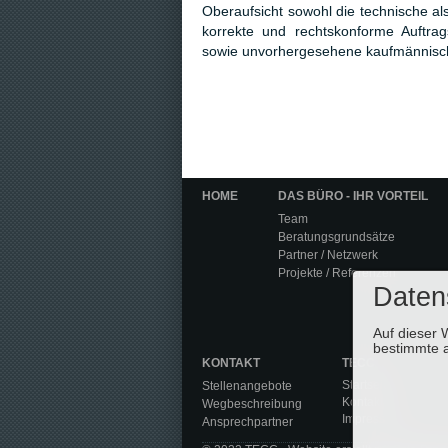
Oberaufsicht sowohl die technische a
korrekte und rechtskonforme Auftrag
sowie unvorhergesehene kaufmännische
HOME
DAS BÜRO - IHR VORTEIL
Team
Beratungsgrundsätze
Partner / Netzwerk
Projekte / Referenzen
Daten
Auf dieser 
bestimmte a
KONTAKT
TECC
Startseite
Stellenangebote
Kontakt
Wegbeschreibung
Impressum
Ansprechpartner