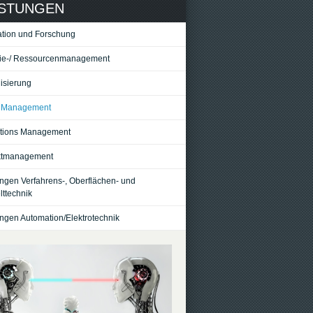
ISTUNGEN
ation und Forschung
ie-/ Ressourcenmanagement
lisierung
 Management
tions Management
ktmanagement
ungen Verfahrens-, Oberflächen- und
ttechnik
ungen Automation/Elektrotechnik