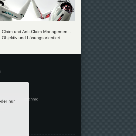
Claim und Anti-Claim Management -
Claim und Anti-Claim Ma
Objektiv und Lösungsorientiert
Objektiv und Lösungsorien
t
hen- und Umwelttechnik
oder nur
hnik