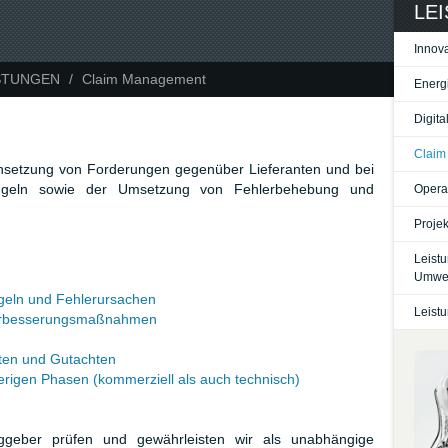
LE
Innov
STUNGEN
/
Claim Management
Energ
Digita
Claim
chsetzung von Forderungen gegenüber Lieferanten und bei
ängeln sowie der Umsetzung von Fehlerbehebung und
Opera
Proje
Leist
Umwel
ngeln und Fehlerursachen
Leist
 Verbesserungsmaßnahmen
hten und Gutachten
erigen Phasen (kommerziell als auch technisch)
raggeber prüfen und gewährleisten wir als unabhängige