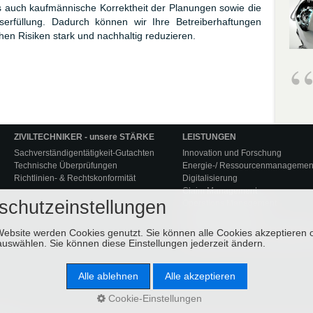
ls auch kaufmännische Korrektheit der Planungen sowie die
serfüllung. Dadurch können wir Ihre Betreiberhaftungen
n Risiken stark und nachhaltig reduzieren.
Claim und Anti-Claim Management -
Objektiv und Lösungsorientiert
ZIVILTECHNIKER - unsere STÄRKE
LEISTUNGEN
Sachverständigentätigkeit-Gutachten
Innovation und Forschung
Technische Überprüfungen
Energie-/ Ressourcenmanagemen
Richtlinien- & Rechtskonformität
Digitalisierung
Claim Management
schutzeinstellungen
Operations Management
Projektmanagement
Leistungen Verfahrens-, Oberfläc
Website werden Cookies genutzt. Sie können alle Cookies akzeptieren 
Leistungen Automation/Elektrotec
uswählen. Sie können diese Einstellungen jederzeit ändern.
Alle ablehnen
Alle akzeptieren
Cookie-Einstellungen